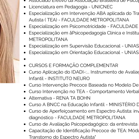
Associado Efetivo da Associação Brasileira de Psic
Licenciatura em Pedagogia - UNICNEC
Especialização em Intervenção ABA aplicada do Tr
Autista ( TEA) - FACULDADE METROPOLITANA
Especialização em Psicomotricidade - FACULDA
Especialização em åPsicopedagogia Clínica e Inst
METROPOLITANA
Especialização em Supervisão Educacional - UNIA
Especialização em Orientação Educacional - UNIA
CURSOS E FORMAÇÃO COMPLEMENTAR
Curso Aplicação do IDADI-:... Instrumento de Aval
Infantil - INSTITUTO NEURO
Curso Intervenção Precoce Baseada no Modelo D
Curso Intervenção no TEA - Comportamento Verba
Alternativa - RENA TA BOHN
Curso A BNCC na Educação Infantil - MINISTÉRI
Curso de Aperfeiçoamento em Espectro Autista: inve
diagnóstico - FACULDADE METROPOLITANA
Curso de Avaliação Psicopedagógico: da entrevist
Capacitação de Identificação Precoce de TEA: Mód
Transtorno do Espectro Autista"