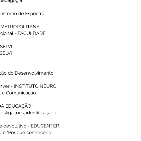
opedagogia
anstorno de Espectro
DE METROPOLITANA
itucional - FACULDADE
SSELVI
SSELVI
iação do Desenvolvimento
enver - INSTITUTO NEURO
l e Comunicação
O DA EDUCAÇÃO
stigações, identificação e
a a devolutivo - EDUCENTER
ulo "Por que conhecer o