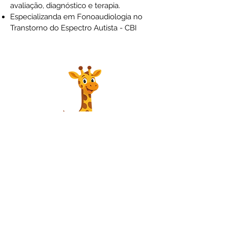
avaliação, diagnóstico e terapia.
Especializanda em Fonoaudiologia no
Transtorno do Espectro Autista - CBI
SER CONSULTÓRIO
Rua Gonçalves Dias, 67 Conj. 807
Centro -
92010-050
- Canoas /RS
3031.1992
51
99362.2104