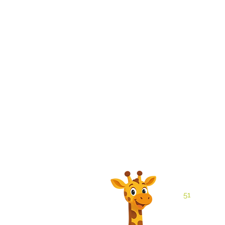
3031
51
99362.