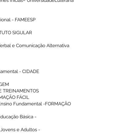
ries Inicias– UniversidadeLuterana
ucional - FAMEESP
TITUTO SIGULAR
rbal e Comunicação Alternativa
D
damental - CIDADE
AGEM
RTE TREINAMENTOS
ORMAÇÃO FÁCIL
o Ensino Fundamental -FORMAÇÃO
ducação Básica -
Jovens e Adultos -