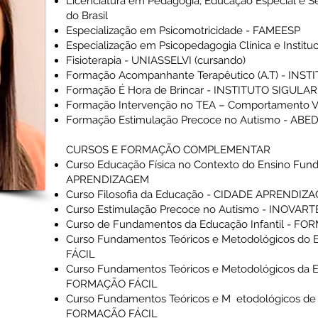
Licenciatura em Pedagogia, Educação Especial e Sé
do Brasil
Especialização em Psicomotricidade - FAMEESP
Especialização em Psicopedagogia Clínica e Instit
Fisioterapia - UNIASSELVI (cursando)
Formação Acompanhante Terapêutico (A.T) - INS
Formação É Hora de Brincar - INSTITUTO SIGULAR
Formação Intervenção no TEA – Comportamento Ve
Formação Estimulação Precoce no Autismo - ABE
CURSOS E FORMAÇÃO COMPLEMENTAR
Curso Educação Física no Contexto do Ensino Fun
APRENDIZAGEM
Curso Filosofia da Educação - CIDADE APRENDIZ
Curso Estimulação Precoce no Autismo - INOVA
Curso de Fundamentos da Educação Infantil - F
Curso Fundamentos Teóricos e Metodológicos d
FÁCIL
Curso Fundamentos Teóricos e Metodológicos da E
FORMAÇÃO FÁCIL
Curso Fundamentos Teóricos e M etodológicos de 
FORMAÇÃO FÁCIL